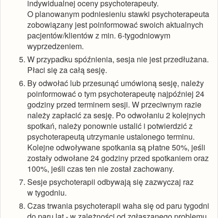
indywidualnej oceny psychoterapeuty.
O planowanym podniesieniu stawki psychoterapeuta
zobowiązany jest poinformować swoich aktualnych
pacjentów/klientów z min. 6-tygodniowym
wyprzedzeniem.
W przypadku spóźnienia, sesja nie jest przedłużana.
Płaci się za całą sesję.
By odwołać lub przesunąć umówioną sesję, należy
poinformować o tym psychoterapeutę najpóźniej 24
godziny przed terminem sesji. W przeciwnym razie
należy zapłacić za sesję. Po odwołaniu 2 kolejnych
spotkań, należy ponownie ustalić i potwierdzić z
psychoterapeutą utrzymanie ustalonego terminu.
Kolejne odwoływane spotkania są płatne 50%, jeśli
zostały odwołane 24 godziny przed spotkaniem oraz
100%, jeśli czas ten nie został zachowany.
Sesje psychoterapii odbywają się zazwyczaj raz
w tygodniu.
Czas trwania psychoterapii waha się od paru tygodni
do paru lat - w zależności od zgłaszanego problemu.